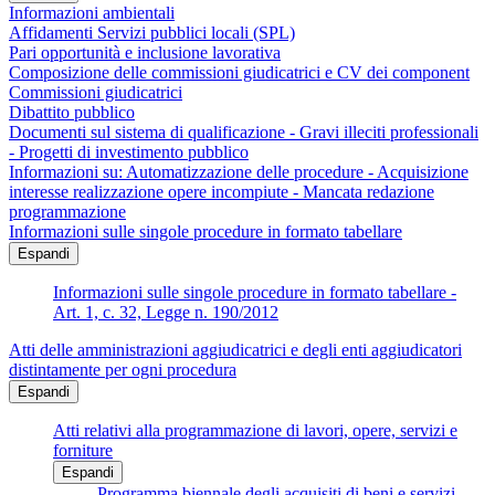
Informazioni ambientali
Affidamenti Servizi pubblici locali (SPL)
Pari opportunità e inclusione lavorativa
Composizione delle commissioni giudicatrici e CV dei component
Commissioni giudicatrici
Dibattito pubblico
Documenti sul sistema di qualificazione - Gravi illeciti professionali
- Progetti di investimento pubblico
Informazioni su: Automatizzazione delle procedure - Acquisizione
interesse realizzazione opere incompiute - Mancata redazione
programmazione
Informazioni sulle singole procedure in formato tabellare
Espandi
Informazioni sulle singole procedure in formato tabellare -
Art. 1, c. 32, Legge n. 190/2012
Atti delle amministrazioni aggiudicatrici e degli enti aggiudicatori
distintamente per ogni procedura
Espandi
Atti relativi alla programmazione di lavori, opere, servizi e
forniture
Espandi
Programma biennale degli acquisiti di beni e servizi