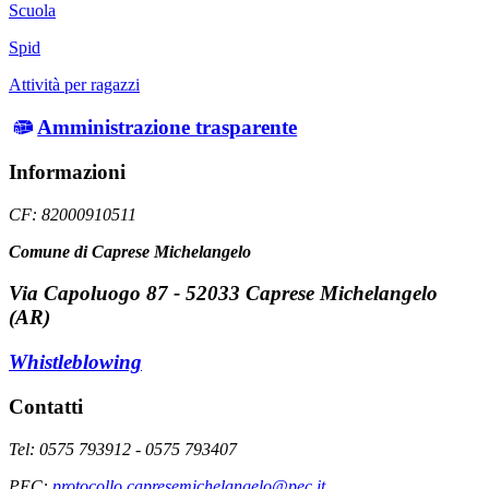
Scuola
Spid
Attività per ragazzi
Amministrazione trasparente
Informazioni
CF: 82000910511
Comune di Caprese Michelangelo
Via Capoluogo 87 - 52033 Caprese Michelangelo
(AR)
Whistleblowing
Contatti
Tel: 0575 793912 - 0575 793407
PEC:
protocollo.capresemichelangelo@pec.it