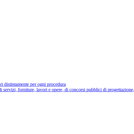
ori distintamente per ogni procedura
di servizi, forniture, lavori e opere, di concorsi pubblici di progettazione