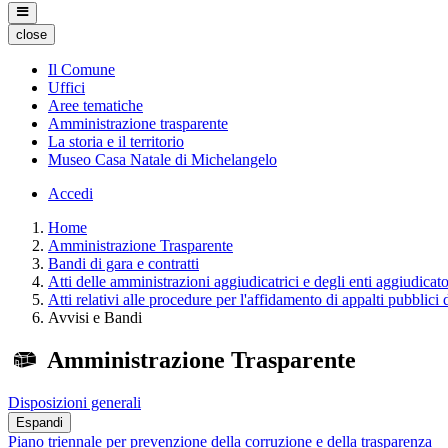
close
Il Comune
Uffici
Aree tematiche
Amministrazione trasparente
La storia e il territorio
Museo Casa Natale di Michelangelo
Accedi
Home
Amministrazione Trasparente
Bandi di gara e contratti
Atti delle amministrazioni aggiudicatrici e degli enti aggiudicat
Atti relativi alle procedure per l'affidamento di appalti pubblici 
Avvisi e Bandi
Amministrazione Trasparente
Disposizioni generali
Espandi
Piano triennale per prevenzione della corruzione e della trasparenza