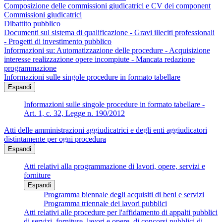
Composizione delle commissioni giudicatrici e CV dei component
Commissioni giudicatrici
Dibattito pubblico
Documenti sul sistema di qualificazione - Gravi illeciti professionali
- Progetti di investimento pubblico
Informazioni su: Automatizzazione delle procedure - Acquisizione
interesse realizzazione opere incompiute - Mancata redazione
programmazione
Informazioni sulle singole procedure in formato tabellare
Espandi
Informazioni sulle singole procedure in formato tabellare -
Art. 1, c. 32, Legge n. 190/2012
Atti delle amministrazioni aggiudicatrici e degli enti aggiudicatori
distintamente per ogni procedura
Espandi
Atti relativi alla programmazione di lavori, opere, servizi e
forniture
Espandi
Programma biennale degli acquisiti di beni e servizi
Programma triennale dei lavori pubblici
Atti relativi alle procedure per l'affidamento di appalti pubblici
di servizi, forniture, lavori e opere, di concorsi pubblici di