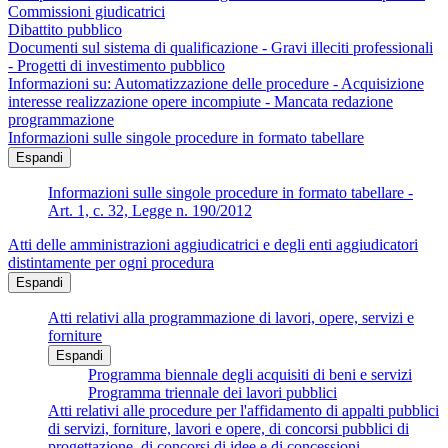
Commissioni giudicatrici
Dibattito pubblico
Documenti sul sistema di qualificazione - Gravi illeciti professionali
- Progetti di investimento pubblico
Informazioni su: Automatizzazione delle procedure - Acquisizione
interesse realizzazione opere incompiute - Mancata redazione
programmazione
Informazioni sulle singole procedure in formato tabellare
Espandi
Informazioni sulle singole procedure in formato tabellare -
Art. 1, c. 32, Legge n. 190/2012
Atti delle amministrazioni aggiudicatrici e degli enti aggiudicatori
distintamente per ogni procedura
Espandi
Atti relativi alla programmazione di lavori, opere, servizi e
forniture
Espandi
Programma biennale degli acquisiti di beni e servizi
Programma triennale dei lavori pubblici
Atti relativi alle procedure per l'affidamento di appalti pubblici
di servizi, forniture, lavori e opere, di concorsi pubblici di
progettazione, di concorsi di idee e di concessioni