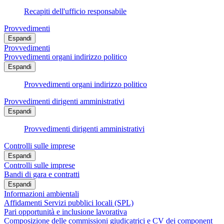
Recapiti dell'ufficio responsabile
Provvedimenti
Espandi
Provvedimenti
Provvedimenti organi indirizzo politico
Espandi
Provvedimenti organi indirizzo politico
Provvedimenti dirigenti amministrativi
Espandi
Provvedimenti dirigenti amministrativi
Controlli sulle imprese
Espandi
Controlli sulle imprese
Bandi di gara e contratti
Espandi
Informazioni ambientali
Affidamenti Servizi pubblici locali (SPL)
Pari opportunità e inclusione lavorativa
Composizione delle commissioni giudicatrici e CV dei component