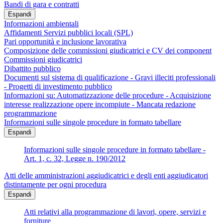
Bandi di gara e contratti
Espandi
Informazioni ambientali
Affidamenti Servizi pubblici locali (SPL)
Pari opportunità e inclusione lavorativa
Composizione delle commissioni giudicatrici e CV dei component
Commissioni giudicatrici
Dibattito pubblico
Documenti sul sistema di qualificazione - Gravi illeciti professionali
- Progetti di investimento pubblico
Informazioni su: Automatizzazione delle procedure - Acquisizione
interesse realizzazione opere incompiute - Mancata redazione
programmazione
Informazioni sulle singole procedure in formato tabellare
Espandi
Informazioni sulle singole procedure in formato tabellare -
Art. 1, c. 32, Legge n. 190/2012
Atti delle amministrazioni aggiudicatrici e degli enti aggiudicatori
distintamente per ogni procedura
Espandi
Atti relativi alla programmazione di lavori, opere, servizi e
forniture