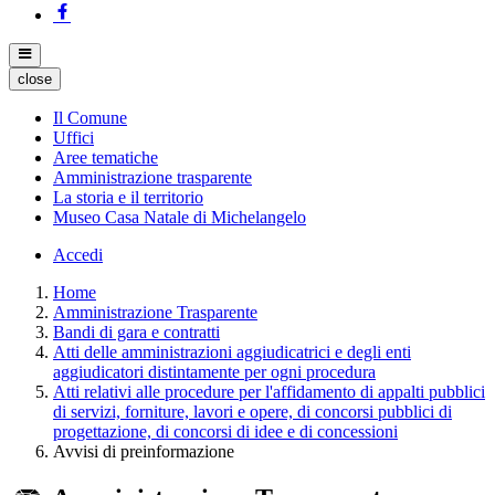
close
Il Comune
Uffici
Aree tematiche
Amministrazione trasparente
La storia e il territorio
Museo Casa Natale di Michelangelo
Accedi
Home
Amministrazione Trasparente
Bandi di gara e contratti
Atti delle amministrazioni aggiudicatrici e degli enti
aggiudicatori distintamente per ogni procedura
Atti relativi alle procedure per l'affidamento di appalti pubblici
di servizi, forniture, lavori e opere, di concorsi pubblici di
progettazione, di concorsi di idee e di concessioni
Avvisi di preinformazione