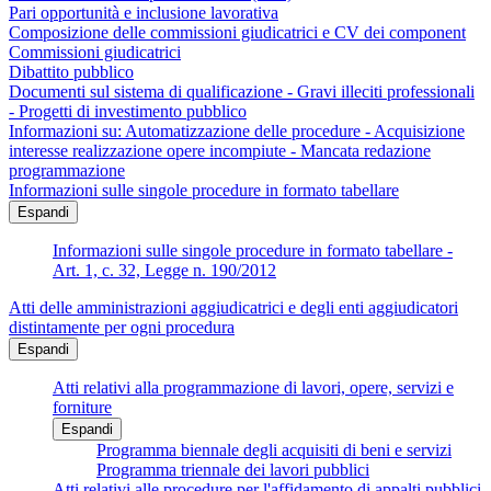
Pari opportunità e inclusione lavorativa
Composizione delle commissioni giudicatrici e CV dei component
Commissioni giudicatrici
Dibattito pubblico
Documenti sul sistema di qualificazione - Gravi illeciti professionali
- Progetti di investimento pubblico
Informazioni su: Automatizzazione delle procedure - Acquisizione
interesse realizzazione opere incompiute - Mancata redazione
programmazione
Informazioni sulle singole procedure in formato tabellare
Espandi
Informazioni sulle singole procedure in formato tabellare -
Art. 1, c. 32, Legge n. 190/2012
Atti delle amministrazioni aggiudicatrici e degli enti aggiudicatori
distintamente per ogni procedura
Espandi
Atti relativi alla programmazione di lavori, opere, servizi e
forniture
Espandi
Programma biennale degli acquisiti di beni e servizi
Programma triennale dei lavori pubblici
Atti relativi alle procedure per l'affidamento di appalti pubblici