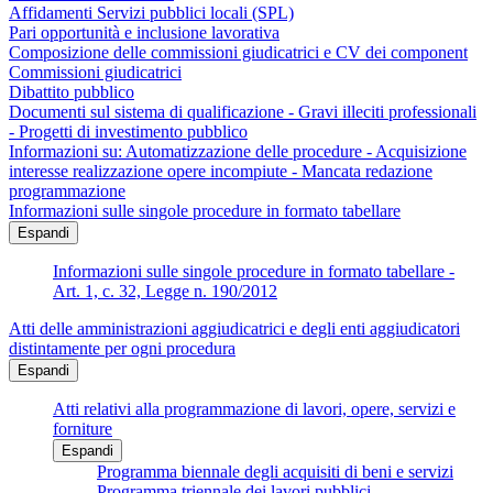
Affidamenti Servizi pubblici locali (SPL)
Pari opportunità e inclusione lavorativa
Composizione delle commissioni giudicatrici e CV dei component
Commissioni giudicatrici
Dibattito pubblico
Documenti sul sistema di qualificazione - Gravi illeciti professionali
- Progetti di investimento pubblico
Informazioni su: Automatizzazione delle procedure - Acquisizione
interesse realizzazione opere incompiute - Mancata redazione
programmazione
Informazioni sulle singole procedure in formato tabellare
Espandi
Informazioni sulle singole procedure in formato tabellare -
Art. 1, c. 32, Legge n. 190/2012
Atti delle amministrazioni aggiudicatrici e degli enti aggiudicatori
distintamente per ogni procedura
Espandi
Atti relativi alla programmazione di lavori, opere, servizi e
forniture
Espandi
Programma biennale degli acquisiti di beni e servizi
Programma triennale dei lavori pubblici