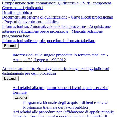
Composizione delle commissioni giudicatrici e CV dei component
Commissioni giudicatrici
Dibattito pubblico
Documenti sul sistema di qualificazione - Gravi illeciti professionali
- Progetti di investimento pubblico
Informazioni su: Automatizzazione delle procedure - Acquisizione
interesse realizzazione opere incompiute - Mancata redazione
programmazione
Informazioni sulle singole procedure in formato tabellare
Espandi
Informazioni sulle singole procedure in formato tabellare -
Art. 1, c. 32, Legge n. 190/2012
Atti delle amministrazioni aggiudicatrici e degli enti aggiudicatori
distintamente per ogni procedura
Espandi
Atti relativi alla programmazione di lavori, opere, servizi e
forniture
Espandi
Programma biennale degli acquisiti di beni e servizi
Programma triennale dei lavori pubblici
Atti relativi alle procedure per l'affidamento di appalti pubblici
di servizi, forniture, lavori e opere, di concorsi pubblici di