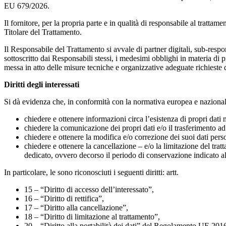
EU 679/2026.
Il fornitore, per la propria parte e in qualità di responsabile al tratta
Titolare del Trattamento.
Il Responsabile del Trattamento si avvale di partner digitali, sub-respon
sottoscritto dai Responsabili stessi, i medesimi obblighi in materia di 
messa in atto delle misure tecniche e organizzative adeguate richiest
Diritti degli interessati
Si dà evidenza che, in conformità con la normativa europea e nazionale i
chiedere e ottenere informazioni circa l’esistenza di propri dati ne
chiedere la comunicazione dei propri dati e/o il trasferimento ad 
chiedere e ottenere la modifica e/o correzione dei suoi dati pers
chiedere e ottenere la cancellazione – e/o la limitazione del tratt
dedicato, ovvero decorso il periodo di conservazione indicato a
In particolare, le sono riconosciuti i seguenti diritti: artt.
15 – “Diritto di accesso dell’interessato”,
16 – “Diritto di rettifica”,
17 – “Diritto alla cancellazione”,
18 – “Diritto di limitazione al trattamento”,
20 – “Diritto alla portabilità dei dati” del Regolamento UE 2016/