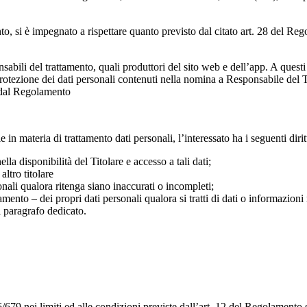
mento, si è impegnato a rispettare quanto previsto dal citato art. 28 del 
sabili del trattamento, quali produttori del sito web e dell’app. A questi
protezione dei dati personali contenuti nella nomina a Responsabile del Tr
e dal Regolamento
n materia di trattamento dati personali, l’interessato ha i seguenti diritt
lla disponibilità del Titolare e accesso a tali dati;
altro titolare
onali qualora ritenga siano inaccurati o incompleti;
amento – dei propri dati personali qualora si tratti di dati o informazioni
l paragrafo dedicato.
679 nei limiti ed alle condizioni previste dall’art. 12 del Regolamento 