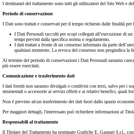
I destinatari del trattamento sono tutti gli utilizzatori del Sito Web e 
Periodo di conservazione
I Dati sono trattati e conservati per il tempo richiesto dalle finalità per 
I Dati Personali raccolti per scopi collegati all’esecuzione di
tempi previsti dalla specifica norma o regolamento.
I dati trattati a fronte di un consenso informato da parte dell’ut
qualsiasi momento. La revoca del consenso non pregiudica la lic
Al termine del periodo di conservazioni i Dati Personali saranno cancellat
più essere esercitati.
Comunicazione e trasferimento dati
I dati forniti non saranno divulgati o condivisi con terzi, salvo per i so
strumentali o accessorie ai servizi offerti e ai relativi benefici, quali 
Non è previsto alcun trasferimento dei dati fuori dallo spazio econom
Per maggiori dettagli, l'interessato può richiedere informazioni al Tito
Responsabili al trattamento
Il Titolare del Trattamento ha nominato Grafiche E. Gaspari S.r.l., c