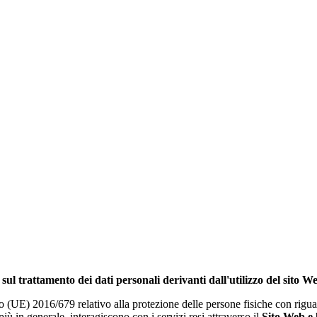
sul trattamento dei dati personali derivanti dall'utilizzo del sito W
o (UE) 2016/679 relativo alla protezione delle persone fisiche con riguar
più in generale, interagiscono con i servizi resi attraverso il
Sito Web e