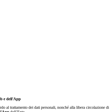
eb e dell'App
do al trattamento dei dati personali, nonché alla libera circolazione di
 l’App
dell’Ente.