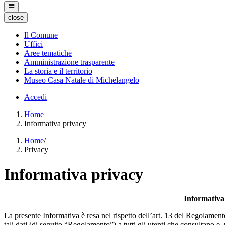
close
Il Comune
Uffici
Aree tematiche
Amministrazione trasparente
La storia e il territorio
Museo Casa Natale di Michelangelo
Accedi
Home
Informativa privacy
Home
/
Privacy
Informativa privacy
Informativa 
La presente Informativa è resa nel rispetto dell’art. 13 del Regolament
tali dati (di seguito “Regolamento”) a tutti gli utenti che consultano e, 