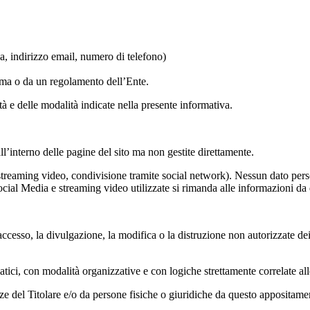
ca, indirizzo email, numero di telefono)
orma o da un regolamento dell’Ente.
lità e delle modalità indicate nella presente informativa.
ll’interno delle pagine del sito ma non gestite direttamente.
 streaming video, condivisione tramite social network). Nessun dato persona
 Social Media e streaming video utilizzate si rimanda alle informazioni da q
accesso, la divulgazione, la modifica o la distruzione non autorizzate de
atici, con modalità organizzative e con logiche strettamente correlate alle
denze del Titolare e/o da persone fisiche o giuridiche da questo apposita