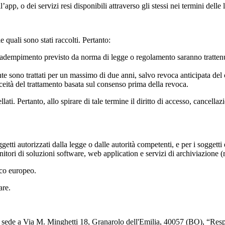
dell’app, o dei servizi resi disponibili attraverso gli stessi nei termini d
le quali sono stati raccolti. Pertanto:
 un adempimento previsto da norma di legge o regolamento saranno tratten
ente sono trattati per un massimo di due anni, salvo revoca anticipata del 
eità del trattamento basata sul consenso prima della revoca.
i. Pertanto, allo spirare di tale termine il diritto di accesso, cancellazio
ggetti autorizzati dalla legge o dalle autorità competenti, e per i soggetti
fornitori di soluzioni software, web application e servizi di archiviazione 
ico europeo.
lare.
on sede a Via M. Minghetti 18, Granarolo dell'Emilia, 40057 (BO), “Resp