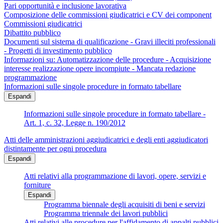
Pari opportunità e inclusione lavorativa
Composizione delle commissioni giudicatrici e CV dei component
Commissioni giudicatrici
Dibattito pubblico
Documenti sul sistema di qualificazione - Gravi illeciti professionali
- Progetti di investimento pubblico
Informazioni su: Automatizzazione delle procedure - Acquisizione
interesse realizzazione opere incompiute - Mancata redazione
programmazione
Informazioni sulle singole procedure in formato tabellare
Espandi
Informazioni sulle singole procedure in formato tabellare -
Art. 1, c. 32, Legge n. 190/2012
Atti delle amministrazioni aggiudicatrici e degli enti aggiudicatori
distintamente per ogni procedura
Espandi
Atti relativi alla programmazione di lavori, opere, servizi e
forniture
Espandi
Programma biennale degli acquisiti di beni e servizi
Programma triennale dei lavori pubblici
Atti relativi alle procedure per l'affidamento di appalti pubblici