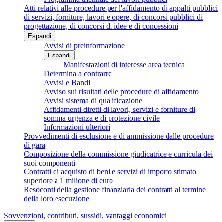
Atti relativi alle procedure per l'affidamento di appalti pubblici
di servizi, forniture, lavori e opere, di concorsi pubblici di
progettazione, di concorsi di idee e di concessioni
Espandi
Avvisi di preinformazione
Espandi
Manifestazioni di interesse area tecnica
Determina a contrarre
Avvisi e Bandi
Avviso sui risultati delle procedure di affidamento
Avvisi sistema di qualificazione
Affidamenti diretti di lavori, servizi e forniture di
somma urgenza e di protezione civile
Informazioni ulteriori
Provvedimenti di esclusione e di ammissione dalle procedure
di gara
Composizione della commissione giudicatrice e curricula dei
suoi componenti
Contratti di acquisto di beni e servizi di importo stimato
superiore a 1 milione di euro
Resoconti della gestione finanziaria dei contratti al termine
della loro esecuzione
Sovvenzioni, contributi, sussidi, vantaggi economici