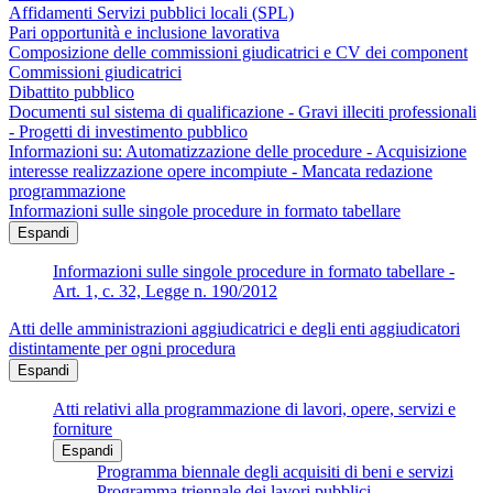
Affidamenti Servizi pubblici locali (SPL)
Pari opportunità e inclusione lavorativa
Composizione delle commissioni giudicatrici e CV dei component
Commissioni giudicatrici
Dibattito pubblico
Documenti sul sistema di qualificazione - Gravi illeciti professionali
- Progetti di investimento pubblico
Informazioni su: Automatizzazione delle procedure - Acquisizione
interesse realizzazione opere incompiute - Mancata redazione
programmazione
Informazioni sulle singole procedure in formato tabellare
Espandi
Informazioni sulle singole procedure in formato tabellare -
Art. 1, c. 32, Legge n. 190/2012
Atti delle amministrazioni aggiudicatrici e degli enti aggiudicatori
distintamente per ogni procedura
Espandi
Atti relativi alla programmazione di lavori, opere, servizi e
forniture
Espandi
Programma biennale degli acquisiti di beni e servizi
Programma triennale dei lavori pubblici