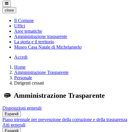
close
Il Comune
Uffici
Aree tematiche
Amministrazione trasparente
La storia e il territorio
Museo Casa Natale di Michelangelo
Accedi
Home
Amministrazione Trasparente
Personale
Dirigenti cessati
Amministrazione Trasparente
Disposizioni generali
Espandi
Piano triennale per prevenzione della corruzione e della trasparenza
Atti generali
Espandi