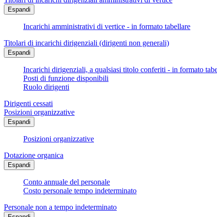
Espandi
Incarichi amministrativi di vertice - in formato tabellare
Titolari di incarichi dirigenziali (dirigenti non generali)
Espandi
Incarichi dirigenziali, a qualsiasi titolo conferiti - in formato tab
Posti di funzione disponibili
Ruolo dirigenti
Dirigenti cessati
Posizioni organizzative
Espandi
Posizioni organizzative
Dotazione organica
Espandi
Conto annuale del personale
Costo personale tempo indeterminato
Personale non a tempo indeterminato
Espandi