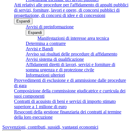
Atti relativi alle procedure per l'affidamento di appalti pubblici
di servizi, forniture, lavori e opere, di concorsi pubblici di
progettazione, di concorsi di idee e di concessioni
Espandi
Avvisi di preinformazione
Espandi
Manifestazioni di interesse area tecnica
Determina a contrarre
Avvisi e Bandi
Avviso sui risultati delle procedure di affidamento
Avvisi sistema di qualificazione
Affidamenti diretti di lavori, servizi e forniture di
somma urgenza e di protezione civile
Informazioni ulteriori
Provvedimenti di esclusione e di ammissione dalle procedure
di gara
Composizione della commissione giudicatrice e curricula dei
suoi componenti
Contratti di acquisto di beni e servizi di importo stimato
superiore a 1 milione di euro
Resoconti della gestione finanziaria dei contratti al termine
della loro esecuzione
Sovvenzioni, contributi, sussidi, vantaggi economici