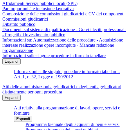
Affidamenti Servizi pubblici locali (SPL)
Pari opportunità e inclusione lavorativa
Composizione delle commissioni giudicatrici e CV dei component
Commissioni giudicatrici
Dibattito pubblico
Documenti sul sistema di qualificazione - Gravi illeciti professionali
- Progetti di investimento pubblico
Informazioni su: Automatizzazione delle procedure - Acquisizione
interesse realizzazione opere incompiute - Mancata redazione
programmazione
Informazioni sulle singole procedure in formato tabellare
Espandi
Informazioni sulle singole procedure in formato tabellare -
Art. 1, c. 32, Legge n. 190/2012
Atti delle amministrazioni aggiudicatrici e degli enti aggiudicatori
distintamente per ogni procedura
Espandi
Atti relativi alla programmazione di lavori, opere, servizi e
forniture
Espandi
Programma biennale degli acquisiti di beni e servizi
Programma triennale dei lavori pubblici