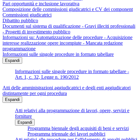
Pari opportunità e inclusione lavorativa
Composizione delle commissioni giudicatrici e CV dei component
Commissioni giudicatrici
Dibattito pubblico
Documenti sul sistema di qualificazione - Gravi illeciti professionali
- Progetti di investimento pubblico
Informazioni su: Automatizzazione delle procedure - Acquisizione
interesse realizzazione opere incompiute - Mancata redazione
programmazione
Informazioni sulle singole procedure in formato tabellare
Espandi
Informazioni sulle singole procedure in formato tabellare -
Art. 1, c. 32, Legge n. 190/2012
Atti delle amministrazioni aggiudicatrici e degli enti aggiudicatori
distintamente per ogni procedura
Espandi
Atti relativi alla programmazione di lavori, opere, servizi e
forniture
Espandi
Programma biennale degli acquisiti di beni e servizi
Programma triennale dei lavori pubblici
Atti relativi alle procedure per l'affidamento di appalti pubblici