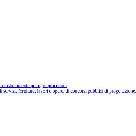
ori distintamente per ogni procedura
di servizi, forniture, lavori e opere, di concorsi pubblici di progettazione