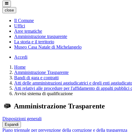
close
Il Comune
Uffici
Aree tematiche
Amministrazione trasparente
La storia e il territorio
Museo Casa Natale di Michelangelo
Accedi
Home
Amministrazione Trasparente
Bandi di gara e contratti
Atti delle amministrazioni aggiudicatrici e degli enti aggiudicat
Atti relativi alle procedure per l'affidamento di appalti pubblici 
Avvisi sistema di qualificazione
Amministrazione Trasparente
Disposizioni generali
Espandi
Piano triennale per prevenzione della corruzione e della trasparenza