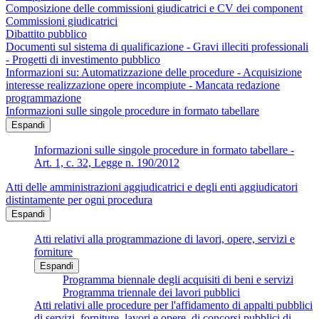
Composizione delle commissioni giudicatrici e CV dei component
Commissioni giudicatrici
Dibattito pubblico
Documenti sul sistema di qualificazione - Gravi illeciti professionali
- Progetti di investimento pubblico
Informazioni su: Automatizzazione delle procedure - Acquisizione
interesse realizzazione opere incompiute - Mancata redazione
programmazione
Informazioni sulle singole procedure in formato tabellare
Espandi
Informazioni sulle singole procedure in formato tabellare -
Art. 1, c. 32, Legge n. 190/2012
Atti delle amministrazioni aggiudicatrici e degli enti aggiudicatori
distintamente per ogni procedura
Espandi
Atti relativi alla programmazione di lavori, opere, servizi e
forniture
Espandi
Programma biennale degli acquisiti di beni e servizi
Programma triennale dei lavori pubblici
Atti relativi alle procedure per l'affidamento di appalti pubblici
di servizi, forniture, lavori e opere, di concorsi pubblici di