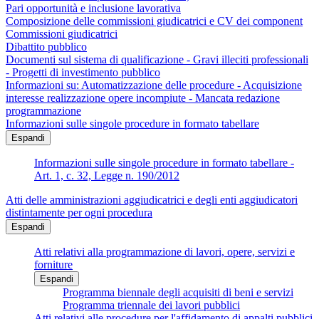
Pari opportunità e inclusione lavorativa
Composizione delle commissioni giudicatrici e CV dei component
Commissioni giudicatrici
Dibattito pubblico
Documenti sul sistema di qualificazione - Gravi illeciti professionali
- Progetti di investimento pubblico
Informazioni su: Automatizzazione delle procedure - Acquisizione
interesse realizzazione opere incompiute - Mancata redazione
programmazione
Informazioni sulle singole procedure in formato tabellare
Espandi
Informazioni sulle singole procedure in formato tabellare -
Art. 1, c. 32, Legge n. 190/2012
Atti delle amministrazioni aggiudicatrici e degli enti aggiudicatori
distintamente per ogni procedura
Espandi
Atti relativi alla programmazione di lavori, opere, servizi e
forniture
Espandi
Programma biennale degli acquisiti di beni e servizi
Programma triennale dei lavori pubblici
Atti relativi alle procedure per l'affidamento di appalti pubblici