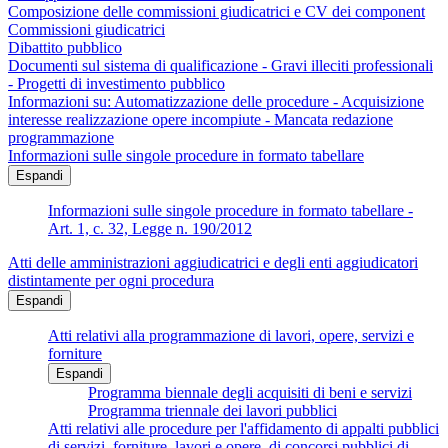
Composizione delle commissioni giudicatrici e CV dei component
Commissioni giudicatrici
Dibattito pubblico
Documenti sul sistema di qualificazione - Gravi illeciti professionali
- Progetti di investimento pubblico
Informazioni su: Automatizzazione delle procedure - Acquisizione
interesse realizzazione opere incompiute - Mancata redazione
programmazione
Informazioni sulle singole procedure in formato tabellare
Espandi
Informazioni sulle singole procedure in formato tabellare -
Art. 1, c. 32, Legge n. 190/2012
Atti delle amministrazioni aggiudicatrici e degli enti aggiudicatori
distintamente per ogni procedura
Espandi
Atti relativi alla programmazione di lavori, opere, servizi e
forniture
Espandi
Programma biennale degli acquisiti di beni e servizi
Programma triennale dei lavori pubblici
Atti relativi alle procedure per l'affidamento di appalti pubblici
di servizi, forniture, lavori e opere, di concorsi pubblici di