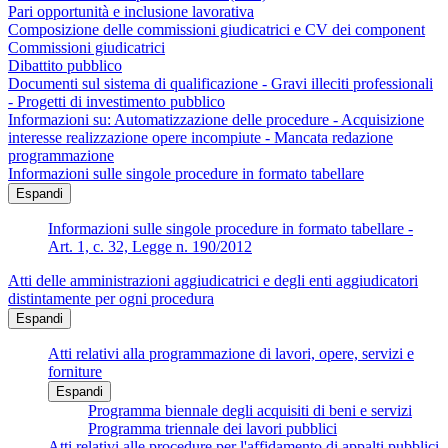
Pari opportunità e inclusione lavorativa
Composizione delle commissioni giudicatrici e CV dei component
Commissioni giudicatrici
Dibattito pubblico
Documenti sul sistema di qualificazione - Gravi illeciti professionali
- Progetti di investimento pubblico
Informazioni su: Automatizzazione delle procedure - Acquisizione
interesse realizzazione opere incompiute - Mancata redazione
programmazione
Informazioni sulle singole procedure in formato tabellare
Espandi
Informazioni sulle singole procedure in formato tabellare -
Art. 1, c. 32, Legge n. 190/2012
Atti delle amministrazioni aggiudicatrici e degli enti aggiudicatori
distintamente per ogni procedura
Espandi
Atti relativi alla programmazione di lavori, opere, servizi e
forniture
Espandi
Programma biennale degli acquisiti di beni e servizi
Programma triennale dei lavori pubblici
Atti relativi alle procedure per l'affidamento di appalti pubblici