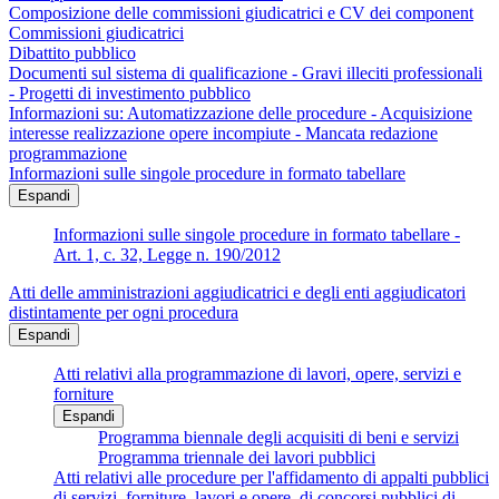
Composizione delle commissioni giudicatrici e CV dei component
Commissioni giudicatrici
Dibattito pubblico
Documenti sul sistema di qualificazione - Gravi illeciti professionali
- Progetti di investimento pubblico
Informazioni su: Automatizzazione delle procedure - Acquisizione
interesse realizzazione opere incompiute - Mancata redazione
programmazione
Informazioni sulle singole procedure in formato tabellare
Espandi
Informazioni sulle singole procedure in formato tabellare -
Art. 1, c. 32, Legge n. 190/2012
Atti delle amministrazioni aggiudicatrici e degli enti aggiudicatori
distintamente per ogni procedura
Espandi
Atti relativi alla programmazione di lavori, opere, servizi e
forniture
Espandi
Programma biennale degli acquisiti di beni e servizi
Programma triennale dei lavori pubblici
Atti relativi alle procedure per l'affidamento di appalti pubblici
di servizi, forniture, lavori e opere, di concorsi pubblici di