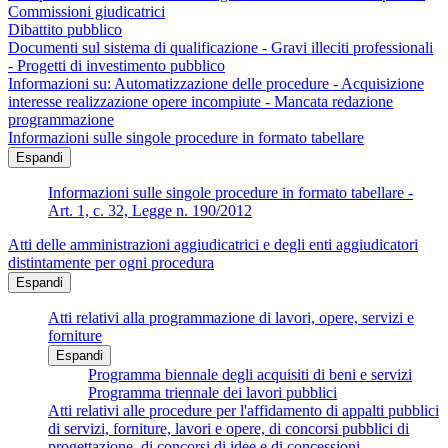
Commissioni giudicatrici
Dibattito pubblico
Documenti sul sistema di qualificazione - Gravi illeciti professionali
- Progetti di investimento pubblico
Informazioni su: Automatizzazione delle procedure - Acquisizione
interesse realizzazione opere incompiute - Mancata redazione
programmazione
Informazioni sulle singole procedure in formato tabellare
Espandi
Informazioni sulle singole procedure in formato tabellare -
Art. 1, c. 32, Legge n. 190/2012
Atti delle amministrazioni aggiudicatrici e degli enti aggiudicatori
distintamente per ogni procedura
Espandi
Atti relativi alla programmazione di lavori, opere, servizi e
forniture
Espandi
Programma biennale degli acquisiti di beni e servizi
Programma triennale dei lavori pubblici
Atti relativi alle procedure per l'affidamento di appalti pubblici
di servizi, forniture, lavori e opere, di concorsi pubblici di
progettazione, di concorsi di idee e di concessioni