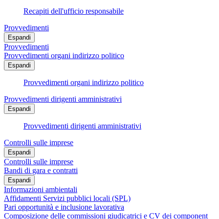
Recapiti dell'ufficio responsabile
Provvedimenti
Espandi
Provvedimenti
Provvedimenti organi indirizzo politico
Espandi
Provvedimenti organi indirizzo politico
Provvedimenti dirigenti amministrativi
Espandi
Provvedimenti dirigenti amministrativi
Controlli sulle imprese
Espandi
Controlli sulle imprese
Bandi di gara e contratti
Espandi
Informazioni ambientali
Affidamenti Servizi pubblici locali (SPL)
Pari opportunità e inclusione lavorativa
Composizione delle commissioni giudicatrici e CV dei component