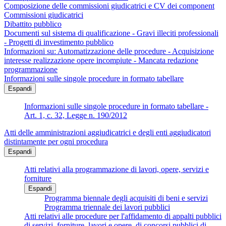
Composizione delle commissioni giudicatrici e CV dei component
Commissioni giudicatrici
Dibattito pubblico
Documenti sul sistema di qualificazione - Gravi illeciti professionali
- Progetti di investimento pubblico
Informazioni su: Automatizzazione delle procedure - Acquisizione
interesse realizzazione opere incompiute - Mancata redazione
programmazione
Informazioni sulle singole procedure in formato tabellare
Espandi
Informazioni sulle singole procedure in formato tabellare -
Art. 1, c. 32, Legge n. 190/2012
Atti delle amministrazioni aggiudicatrici e degli enti aggiudicatori
distintamente per ogni procedura
Espandi
Atti relativi alla programmazione di lavori, opere, servizi e
forniture
Espandi
Programma biennale degli acquisiti di beni e servizi
Programma triennale dei lavori pubblici
Atti relativi alle procedure per l'affidamento di appalti pubblici
di servizi, forniture, lavori e opere, di concorsi pubblici di