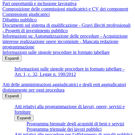
Pari opportunità e inclusione lavorativa
Composizione delle commissioni giudicatrici e CV dei component
Commissioni giudicatrici
Dibattito pubblico
Documenti sul sistema di qualificazione - Gravi illeciti professionali
- Progetti di investimento pubblico
Informazioni su: Automatizzazione delle procedure - Acquisizione
interesse realizzazione opere incompiute - Mancata redazione
programmazione
Informazioni sulle singole procedure in formato tabellare
Espandi
Informazioni sulle singole procedure in formato tabellare -
Art. 1, c. 32, Legge n. 190/2012
Atti delle amministrazioni aggiudicatrici e degli enti aggiudicatori
distintamente per ogni procedura
Espandi
Atti relativi alla programmazione di lavori, opere, servizi e
forniture
Espandi
Programma biennale degli acquisiti di beni e servizi
Programma triennale dei lavori pubblici
Atti relativi alle procedure per l'affidamento di appalti pubblici