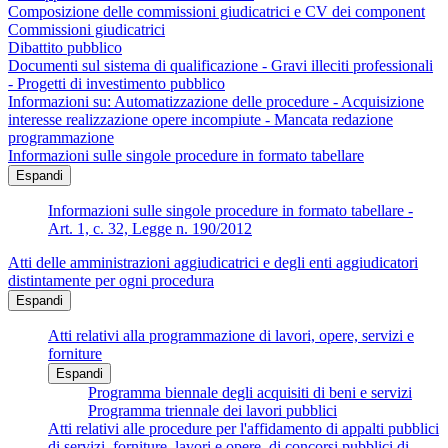
Composizione delle commissioni giudicatrici e CV dei component
Commissioni giudicatrici
Dibattito pubblico
Documenti sul sistema di qualificazione - Gravi illeciti professionali
- Progetti di investimento pubblico
Informazioni su: Automatizzazione delle procedure - Acquisizione
interesse realizzazione opere incompiute - Mancata redazione
programmazione
Informazioni sulle singole procedure in formato tabellare
Espandi
Informazioni sulle singole procedure in formato tabellare -
Art. 1, c. 32, Legge n. 190/2012
Atti delle amministrazioni aggiudicatrici e degli enti aggiudicatori
distintamente per ogni procedura
Espandi
Atti relativi alla programmazione di lavori, opere, servizi e
forniture
Espandi
Programma biennale degli acquisiti di beni e servizi
Programma triennale dei lavori pubblici
Atti relativi alle procedure per l'affidamento di appalti pubblici
di servizi, forniture, lavori e opere, di concorsi pubblici di