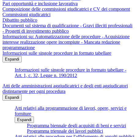
Pari opportunità e inclusione lavorativa
Composizione delle commissioni giudicatrici e CV dei component
Commissioni giudicatrici
Dibattito pubblico
Documenti sul sistema di qualificazione - Gravi illeciti professionali
- Progetti di investimento pubblico
Informazioni su: Automatizzazione delle procedure - Acquisizione
interesse realizzazione opere incompiute - Mancata redazione
programmazione
Informazioni sulle singole procedure in formato tabellare
Espandi
Informazioni sulle singole procedure in formato tabellare -
Art. 1, c. 32, Legge n. 190/2012
Atti delle amministrazioni aggiudicatrici e degli enti aggiudicatori
distintamente per ogni procedura
Espandi
Atti relativi alla programmazione di lavori, opere, servizi e
forniture
Espandi
Programma biennale degli acquisiti di beni e servizi
Programma triennale dei lavori pubblici
Atti relativi alle procedure per l'affidamento di appalti pubblici