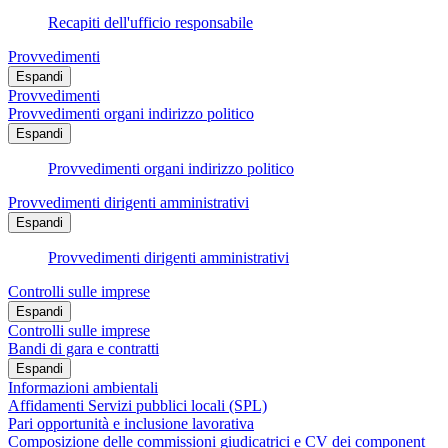
Recapiti dell'ufficio responsabile
Provvedimenti
Espandi
Provvedimenti
Provvedimenti organi indirizzo politico
Espandi
Provvedimenti organi indirizzo politico
Provvedimenti dirigenti amministrativi
Espandi
Provvedimenti dirigenti amministrativi
Controlli sulle imprese
Espandi
Controlli sulle imprese
Bandi di gara e contratti
Espandi
Informazioni ambientali
Affidamenti Servizi pubblici locali (SPL)
Pari opportunità e inclusione lavorativa
Composizione delle commissioni giudicatrici e CV dei component