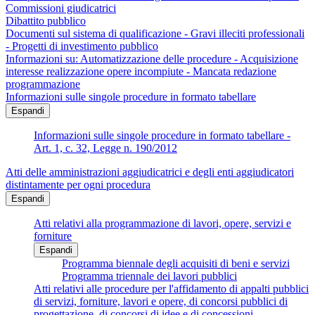
Commissioni giudicatrici
Dibattito pubblico
Documenti sul sistema di qualificazione - Gravi illeciti professionali
- Progetti di investimento pubblico
Informazioni su: Automatizzazione delle procedure - Acquisizione
interesse realizzazione opere incompiute - Mancata redazione
programmazione
Informazioni sulle singole procedure in formato tabellare
Espandi
Informazioni sulle singole procedure in formato tabellare -
Art. 1, c. 32, Legge n. 190/2012
Atti delle amministrazioni aggiudicatrici e degli enti aggiudicatori
distintamente per ogni procedura
Espandi
Atti relativi alla programmazione di lavori, opere, servizi e
forniture
Espandi
Programma biennale degli acquisiti di beni e servizi
Programma triennale dei lavori pubblici
Atti relativi alle procedure per l'affidamento di appalti pubblici
di servizi, forniture, lavori e opere, di concorsi pubblici di
progettazione, di concorsi di idee e di concessioni