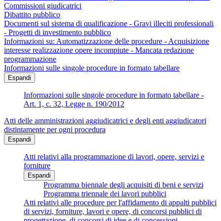
Commissioni giudicatrici
Dibattito pubblico
Documenti sul sistema di qualificazione - Gravi illeciti professionali
- Progetti di investimento pubblico
Informazioni su: Automatizzazione delle procedure - Acquisizione
interesse realizzazione opere incompiute - Mancata redazione
programmazione
Informazioni sulle singole procedure in formato tabellare
Espandi
Informazioni sulle singole procedure in formato tabellare -
Art. 1, c. 32, Legge n. 190/2012
Atti delle amministrazioni aggiudicatrici e degli enti aggiudicatori
distintamente per ogni procedura
Espandi
Atti relativi alla programmazione di lavori, opere, servizi e
forniture
Espandi
Programma biennale degli acquisiti di beni e servizi
Programma triennale dei lavori pubblici
Atti relativi alle procedure per l'affidamento di appalti pubblici
di servizi, forniture, lavori e opere, di concorsi pubblici di
progettazione, di concorsi di idee e di concessioni