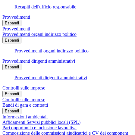
Recapiti dell'ufficio responsabile
Provvedimenti
Espandi
Provvedimenti
Provvedimenti organi indirizzo politico
Espandi
Provvedimenti organi indirizzo politico
Provvedimenti dirigenti amministrativi
Espandi
Provvedimenti dirigenti amministrativi
Controlli sulle imprese
Espandi
Controlli sulle imprese
Bandi di gara e contratti
Espandi
Informazioni ambientali
Affidamenti Servizi pubblici locali (SPL)
Pari opportunità e inclusione lavorativa
Composizione delle commissioni giudicatrici e CV dei component