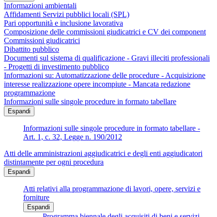
Informazioni ambientali
Affidamenti Servizi pubblici locali (SPL)
Pari opportunità e inclusione lavorativa
Composizione delle commissioni giudicatrici e CV dei component
Commissioni giudicatrici
Dibattito pubblico
Documenti sul sistema di qualificazione - Gravi illeciti professionali
- Progetti di investimento pubblico
Informazioni su: Automatizzazione delle procedure - Acquisizione
interesse realizzazione opere incompiute - Mancata redazione
programmazione
Informazioni sulle singole procedure in formato tabellare
Espandi
Informazioni sulle singole procedure in formato tabellare -
Art. 1, c. 32, Legge n. 190/2012
Atti delle amministrazioni aggiudicatrici e degli enti aggiudicatori
distintamente per ogni procedura
Espandi
Atti relativi alla programmazione di lavori, opere, servizi e
forniture
Espandi
Programma biennale degli acquisiti di beni e servizi