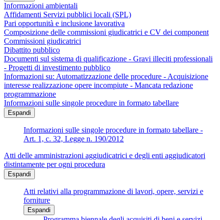
Informazioni ambientali
Affidamenti Servizi pubblici locali (SPL)
Pari opportunità e inclusione lavorativa
Composizione delle commissioni giudicatrici e CV dei component
Commissioni giudicatrici
Dibattito pubblico
Documenti sul sistema di qualificazione - Gravi illeciti professionali
- Progetti di investimento pubblico
Informazioni su: Automatizzazione delle procedure - Acquisizione
interesse realizzazione opere incompiute - Mancata redazione
programmazione
Informazioni sulle singole procedure in formato tabellare
Espandi
Informazioni sulle singole procedure in formato tabellare -
Art. 1, c. 32, Legge n. 190/2012
Atti delle amministrazioni aggiudicatrici e degli enti aggiudicatori
distintamente per ogni procedura
Espandi
Atti relativi alla programmazione di lavori, opere, servizi e
forniture
Espandi
Programma biennale degli acquisiti di beni e servizi