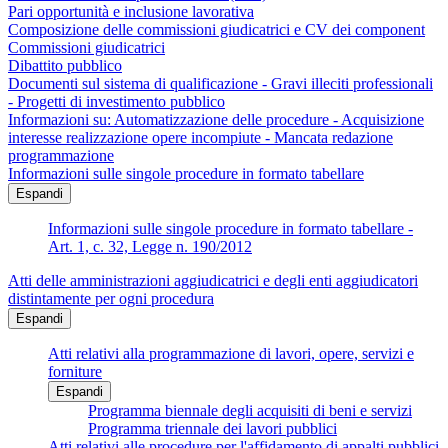
Pari opportunità e inclusione lavorativa
Composizione delle commissioni giudicatrici e CV dei component
Commissioni giudicatrici
Dibattito pubblico
Documenti sul sistema di qualificazione - Gravi illeciti professionali
- Progetti di investimento pubblico
Informazioni su: Automatizzazione delle procedure - Acquisizione
interesse realizzazione opere incompiute - Mancata redazione
programmazione
Informazioni sulle singole procedure in formato tabellare
Espandi
Informazioni sulle singole procedure in formato tabellare -
Art. 1, c. 32, Legge n. 190/2012
Atti delle amministrazioni aggiudicatrici e degli enti aggiudicatori
distintamente per ogni procedura
Espandi
Atti relativi alla programmazione di lavori, opere, servizi e
forniture
Espandi
Programma biennale degli acquisiti di beni e servizi
Programma triennale dei lavori pubblici
Atti relativi alle procedure per l'affidamento di appalti pubblici