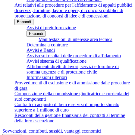
Atti relativi alle procedure per l'affidamento di appalti pubblici
di servizi, forniture, lavori e opere, di concorsi pubblici di
progettazione, di concorsi di idee e di concessioni
Espandi
Avvisi di preinformazione
Espandi
Manifestazioni di interesse area tecnica
Determina a contrarre
Avvisi e Bandi
Avviso sui risultati delle procedure di affidamento
Avvisi sistema di qualificazione
Affidamenti diretti di lavori, servizi e forniture di
somma urgenza e di protezione civile
Informazioni ulteriori
Provvedimenti di esclusione e di ammissione dalle procedure
di gara
Composizione della commissione giudicatrice e curricula dei
suoi componenti
Contratti di acquisto di beni e servizi di importo stimato
superiore a 1 milione di euro
Resoconti della gestione finanziaria dei contratti al termine
della loro esecuzione
Sovvenzioni, contributi, sussidi, vantaggi economici