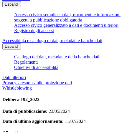
Espandi
Accesso civico semplice a dati, documenti e informazioni
soggetti a pubblicazione obbligatoria
Accesso civico generalizzato a dati e documenti ulteriori
Registro degli accessi
Accessibilità e catalogo di dati, metadati e banche dati
Espandi
Catalogo dei dati, metadati e della banche dati
Regolamenti
Obiettivi di accessibilità
Dati ulteriori
Privacy - responsabile protezione dati
Whistleblowing
Delibera 192_2022
Data di pubblicazione:
23/05/2024
Data di ultimo aggiornamento:
11/07/2024