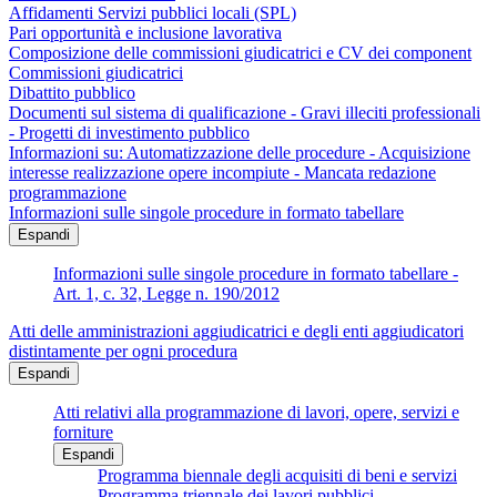
Affidamenti Servizi pubblici locali (SPL)
Pari opportunità e inclusione lavorativa
Composizione delle commissioni giudicatrici e CV dei component
Commissioni giudicatrici
Dibattito pubblico
Documenti sul sistema di qualificazione - Gravi illeciti professionali
- Progetti di investimento pubblico
Informazioni su: Automatizzazione delle procedure - Acquisizione
interesse realizzazione opere incompiute - Mancata redazione
programmazione
Informazioni sulle singole procedure in formato tabellare
Espandi
Informazioni sulle singole procedure in formato tabellare -
Art. 1, c. 32, Legge n. 190/2012
Atti delle amministrazioni aggiudicatrici e degli enti aggiudicatori
distintamente per ogni procedura
Espandi
Atti relativi alla programmazione di lavori, opere, servizi e
forniture
Espandi
Programma biennale degli acquisiti di beni e servizi
Programma triennale dei lavori pubblici