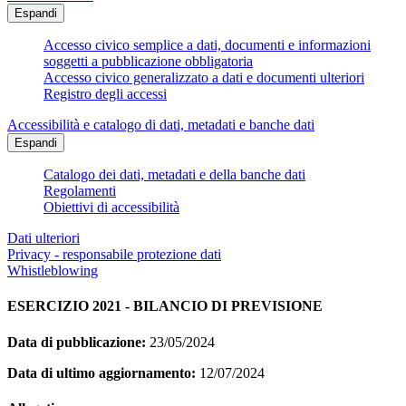
Espandi
Accesso civico semplice a dati, documenti e informazioni
soggetti a pubblicazione obbligatoria
Accesso civico generalizzato a dati e documenti ulteriori
Registro degli accessi
Accessibilità e catalogo di dati, metadati e banche dati
Espandi
Catalogo dei dati, metadati e della banche dati
Regolamenti
Obiettivi di accessibilità
Dati ulteriori
Privacy - responsabile protezione dati
Whistleblowing
ESERCIZIO 2021 - BILANCIO DI PREVISIONE
Data di pubblicazione:
23/05/2024
Data di ultimo aggiornamento:
12/07/2024