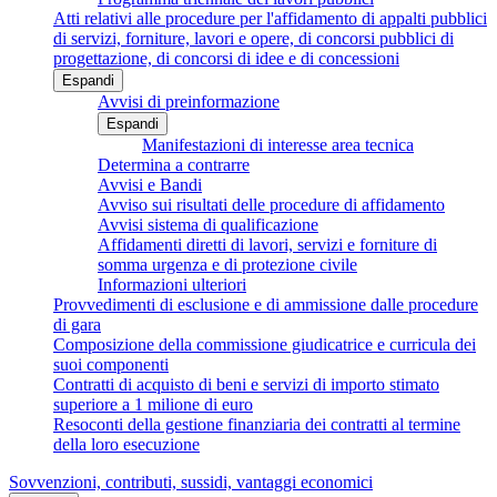
Atti relativi alle procedure per l'affidamento di appalti pubblici
di servizi, forniture, lavori e opere, di concorsi pubblici di
progettazione, di concorsi di idee e di concessioni
Espandi
Avvisi di preinformazione
Espandi
Manifestazioni di interesse area tecnica
Determina a contrarre
Avvisi e Bandi
Avviso sui risultati delle procedure di affidamento
Avvisi sistema di qualificazione
Affidamenti diretti di lavori, servizi e forniture di
somma urgenza e di protezione civile
Informazioni ulteriori
Provvedimenti di esclusione e di ammissione dalle procedure
di gara
Composizione della commissione giudicatrice e curricula dei
suoi componenti
Contratti di acquisto di beni e servizi di importo stimato
superiore a 1 milione di euro
Resoconti della gestione finanziaria dei contratti al termine
della loro esecuzione
Sovvenzioni, contributi, sussidi, vantaggi economici