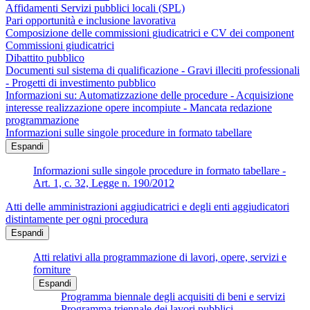
Affidamenti Servizi pubblici locali (SPL)
Pari opportunità e inclusione lavorativa
Composizione delle commissioni giudicatrici e CV dei component
Commissioni giudicatrici
Dibattito pubblico
Documenti sul sistema di qualificazione - Gravi illeciti professionali
- Progetti di investimento pubblico
Informazioni su: Automatizzazione delle procedure - Acquisizione
interesse realizzazione opere incompiute - Mancata redazione
programmazione
Informazioni sulle singole procedure in formato tabellare
Espandi
Informazioni sulle singole procedure in formato tabellare -
Art. 1, c. 32, Legge n. 190/2012
Atti delle amministrazioni aggiudicatrici e degli enti aggiudicatori
distintamente per ogni procedura
Espandi
Atti relativi alla programmazione di lavori, opere, servizi e
forniture
Espandi
Programma biennale degli acquisiti di beni e servizi
Programma triennale dei lavori pubblici