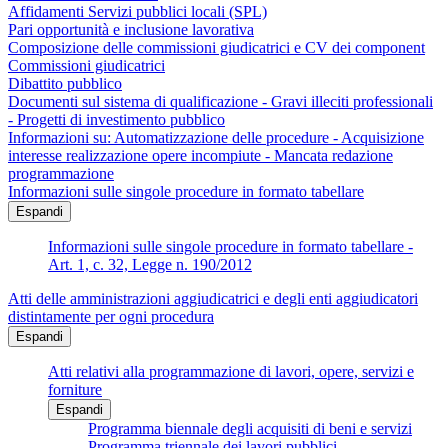
Affidamenti Servizi pubblici locali (SPL)
Pari opportunità e inclusione lavorativa
Composizione delle commissioni giudicatrici e CV dei component
Commissioni giudicatrici
Dibattito pubblico
Documenti sul sistema di qualificazione - Gravi illeciti professionali
- Progetti di investimento pubblico
Informazioni su: Automatizzazione delle procedure - Acquisizione
interesse realizzazione opere incompiute - Mancata redazione
programmazione
Informazioni sulle singole procedure in formato tabellare
Espandi
Informazioni sulle singole procedure in formato tabellare -
Art. 1, c. 32, Legge n. 190/2012
Atti delle amministrazioni aggiudicatrici e degli enti aggiudicatori
distintamente per ogni procedura
Espandi
Atti relativi alla programmazione di lavori, opere, servizi e
forniture
Espandi
Programma biennale degli acquisiti di beni e servizi
Programma triennale dei lavori pubblici