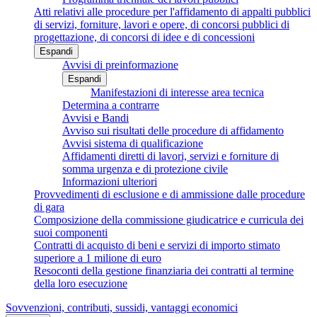
Atti relativi alle procedure per l'affidamento di appalti pubblici
di servizi, forniture, lavori e opere, di concorsi pubblici di
progettazione, di concorsi di idee e di concessioni
Espandi
Avvisi di preinformazione
Espandi
Manifestazioni di interesse area tecnica
Determina a contrarre
Avvisi e Bandi
Avviso sui risultati delle procedure di affidamento
Avvisi sistema di qualificazione
Affidamenti diretti di lavori, servizi e forniture di
somma urgenza e di protezione civile
Informazioni ulteriori
Provvedimenti di esclusione e di ammissione dalle procedure
di gara
Composizione della commissione giudicatrice e curricula dei
suoi componenti
Contratti di acquisto di beni e servizi di importo stimato
superiore a 1 milione di euro
Resoconti della gestione finanziaria dei contratti al termine
della loro esecuzione
Sovvenzioni, contributi, sussidi, vantaggi economici