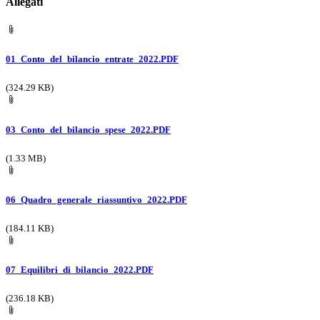
Allegati
01_Conto_del_bilancio_entrate_2022.PDF
(324.29 KB)
03_Conto_del_bilancio_spese_2022.PDF
(1.33 MB)
06_Quadro_generale_riassuntivo_2022.PDF
(184.11 KB)
07_Equilibri_di_bilancio_2022.PDF
(236.18 KB)