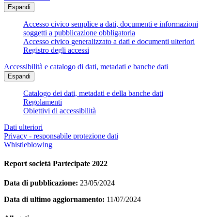
Espandi
Accesso civico semplice a dati, documenti e informazioni
soggetti a pubblicazione obbligatoria
Accesso civico generalizzato a dati e documenti ulteriori
Registro degli accessi
Accessibilità e catalogo di dati, metadati e banche dati
Espandi
Catalogo dei dati, metadati e della banche dati
Regolamenti
Obiettivi di accessibilità
Dati ulteriori
Privacy - responsabile protezione dati
Whistleblowing
Report società Partecipate 2022
Data di pubblicazione:
23/05/2024
Data di ultimo aggiornamento:
11/07/2024