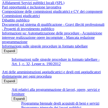
Affidamenti Servizi pubblici locali (SPL)
Pari opportunità e inclusione lavorativa
Composizione delle commissioni giudicatrici e CV dei component
Commissioni giudicatrici
Dibattito pubblico
Documenti sul sistema di qualificazione - Gravi illeciti professionali
- Progetti di investimento pubblico
Informazioni su: Automatizzazione delle procedure - Acquisizione
interesse realizzazione opere incompiute - Mancata redazione
programmazione
Informazioni sulle singole procedure in formato tabellare
Espandi
Informazioni sulle singole procedure in formato tabellare -
Art. 1, c. 32, Legge n. 190/2012
Atti delle amministrazioni aggiudicatrici e degli enti aggiudicatori
distintamente per ogni procedura
Espandi
Atti relativi alla programmazione di lavori, opere, servizi e
forniture
Espandi
Programma biennale degli acquisiti di beni e servizi
Programma triennale dei lavori pubblici