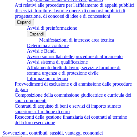
Atti relativi alle procedure per l'affidamento di appalti pubblici
di servizi, forniture, lavori e opere, di concorsi pubblici di
progettazione, di concorsi di idee e di concessioni
Espandi
Avvisi di preinformazione
Espandi
Manifestazioni di interesse area tecnica
Determina a contrarre
Avvisi e Bandi
Avviso sui risultati delle procedure di affidamento
Avvisi sistema di qualificazione
Affidamenti diretti di lavori, servizi e forniture di
somma urgenza e di protezione civile
Informazioni ulteriori
Provvedimenti di esclusione e di ammissione dalle procedure
di gara
Composizione della commissione giudicatrice e curricula dei
suoi componenti
Contratti di acquisto di beni e servizi di importo stimato
superiore a 1 milione di euro
Resoconti della gestione finanziaria dei contratti al termine
della loro esecuzione
Sovvenzioni, contributi, sussidi, vantaggi economici