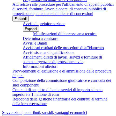
Atti relativi alle procedure per l'affidamento di appalti pubblici
di servizi, forniture, lavori e opere, di concorsi pubblici di
progettazione, di concorsi di idee e di concessioni
Espandi
Avvisi di preinformazione
Espandi
Manifestazioni di interesse area tecnica
Determina a contrarre
Avvisi e Bandi
Avviso sui risultati delle procedure di affidamento
Avvisi sistema di qualificazione
Affidamenti diretti di lavori, servizi e forniture di
somma urgenza e di protezione civile
Informazioni ulteriori
Provvedimenti di esclusione e di ammissione dalle procedure
di gara
Composizione della commissione giudicatrice e curricula dei
suoi componenti
Contratti di acquisto di beni e servizi di importo stimato
superiore a 1 milione di euro
Resoconti della gestione finanziaria dei contratti al termine
della loro esecuzione
Sovvenzioni, contributi, sussidi, vantaggi economici