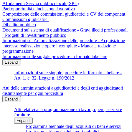
Affidamenti Servizi pubblici locali (SPL)
Pari opportunità e inclusione lavorativa
Composizione delle commissioni giudicatrici e CV dei component
Commissioni giudicatrici
Dibattito pubblico
Documenti sul sistema di qualificazione - Gravi illeciti professionali
- Progetti di investimento pubblico
Informazioni su: Automatizzazione delle procedure - Acquisizione
interesse realizzazione opere incompiute - Mancata redazione
programmazione
Informazioni sulle singole procedure in formato tabellare
Espandi
Informazioni sulle singole procedure in formato tabellare -
Art. 1, c. 32, Legge n. 190/2012
Atti delle amministrazioni aggiudicatrici e degli enti aggiudicatori
distintamente per ogni procedura
Espandi
Atti relativi alla programmazione di lavori, opere, servizi e
forniture
Espandi
Programma biennale degli acquisiti di beni e servizi
Programma triennale dei lavori pubblici