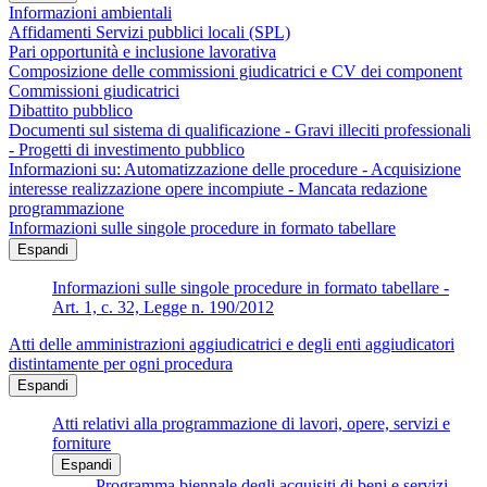
Informazioni ambientali
Affidamenti Servizi pubblici locali (SPL)
Pari opportunità e inclusione lavorativa
Composizione delle commissioni giudicatrici e CV dei component
Commissioni giudicatrici
Dibattito pubblico
Documenti sul sistema di qualificazione - Gravi illeciti professionali
- Progetti di investimento pubblico
Informazioni su: Automatizzazione delle procedure - Acquisizione
interesse realizzazione opere incompiute - Mancata redazione
programmazione
Informazioni sulle singole procedure in formato tabellare
Espandi
Informazioni sulle singole procedure in formato tabellare -
Art. 1, c. 32, Legge n. 190/2012
Atti delle amministrazioni aggiudicatrici e degli enti aggiudicatori
distintamente per ogni procedura
Espandi
Atti relativi alla programmazione di lavori, opere, servizi e
forniture
Espandi
Programma biennale degli acquisiti di beni e servizi