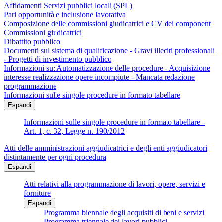
Affidamenti Servizi pubblici locali (SPL)
Pari opportunità e inclusione lavorativa
Composizione delle commissioni giudicatrici e CV dei component
Commissioni giudicatrici
Dibattito pubblico
Documenti sul sistema di qualificazione - Gravi illeciti professionali
- Progetti di investimento pubblico
Informazioni su: Automatizzazione delle procedure - Acquisizione
interesse realizzazione opere incompiute - Mancata redazione
programmazione
Informazioni sulle singole procedure in formato tabellare
Espandi
Informazioni sulle singole procedure in formato tabellare -
Art. 1, c. 32, Legge n. 190/2012
Atti delle amministrazioni aggiudicatrici e degli enti aggiudicatori
distintamente per ogni procedura
Espandi
Atti relativi alla programmazione di lavori, opere, servizi e
forniture
Espandi
Programma biennale degli acquisiti di beni e servizi
Programma triennale dei lavori pubblici