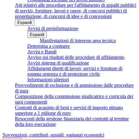
Atti relativi alle procedure per l'affidamento di appalti pubblici
di servizi, forniture, lavori e opere, di concorsi pubblici di
progettazione, di concorsi di idee e di concessioni
Espandi
Avvisi di preinformazione
Espandi
Manifestazioni di interesse area tecnica
Determina a contrarre
Avvisi e Bandi
Avviso sui risultati delle procedure di affidamento
Avvisi sistema di qualificazione
Affidamenti diretti di lavori, servizi e forniture di
somma urgenza e di protezione civile
Informazioni ulteriori
Provvedimenti di esclusione e di ammissione dalle procedure
di gara
Composizione della commissione giudicatrice e curricula dei
suoi componenti
Contratti di acquisto di beni e servizi di importo stimato
superiore a 1 milione di euro
Resoconti della gestione finanziaria dei contratti al termine
della loro esecuzione
Sovvenzioni, contributi, sussidi, vantaggi economici